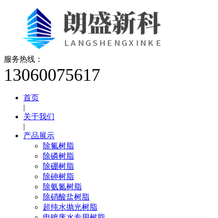
服务热线：
13060075617
首页
|
关于我们
|
产品展示
除氟树脂
除磷树脂
除硼树脂
除砷树脂
除氨氮树脂
除硝酸盐树脂
超纯水抛光树脂
电镀废水专用树脂