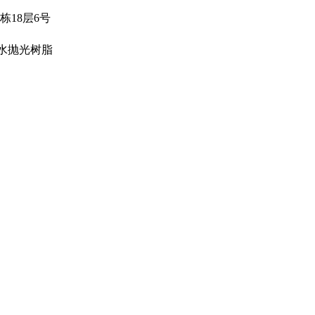
18层6号
水抛光树脂