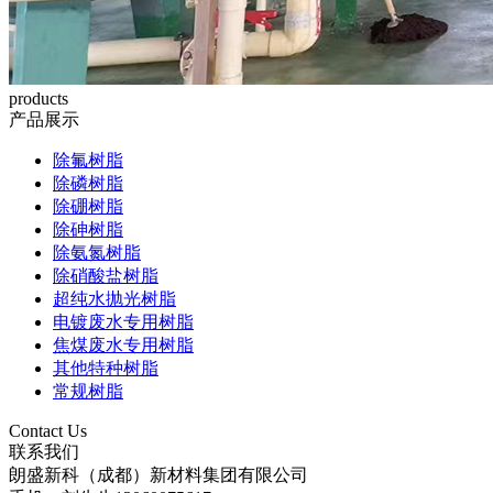
products
产品展示
除氟树脂
除磷树脂
除硼树脂
除砷树脂
除氨氮树脂
除硝酸盐树脂
超纯水抛光树脂
电镀废水专用树脂
焦煤废水专用树脂
其他特种树脂
常规树脂
Contact Us
联系我们
朗盛新科（成都）新材料集团有限公司