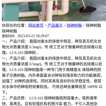
你现在的位置：
网站首页
>
产品展示
>
除砷树脂
>
除砷树脂
除砷树脂
2023-03-22 18:29:07
更新时间：
一，产品介绍： 我国对废水的排放中规定，砷及其无机化合
物允许质量浓度 0.5mg/l。传 统工艺对于微量砷的去除难以处
理。LCS-103 除砷树...
一，产品介绍： 我国对废水的排放中规定，砷及其无机化合
物允许质量浓度 0.5mg/l。传 统工艺对于微量砷的去除难以处
理。LCS-103 除砷树脂是一种专门用于高精度水 体除砷的阴
离子交换树脂。内外表面富含对砷有较强亲和力的功能基团，
加强了 对砷的选择性。同时其具有良好的化学稳定性，使其
对水体中的砷吸附效果较佳。 可将总砷含量降低至 10PPB 以
下。
二，产品优势： LCS-103 除砷树脂吸附容量大，吸附速率
快，易再生。且有较强抗有机物污染 能力，不引入其他杂